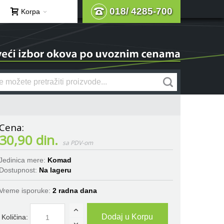
018/ 4285-700
Korpa
30,90 din.
Jedinica mere:
Komad
Dostupnost:
Na lageru
Vreme isporuke:
2 radna dana
Dodaj u Korpu
Količina: