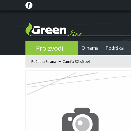
Proizvodi
O nama
Podrška
Početna Strana
Camfix 32 s6 beli