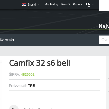
Moj Nalog
Poruči
Prijava
Srpski
Kontakt
Camfix 32 s6 beli
ŠIFRA:
4820002
Proizvođač:
TRE