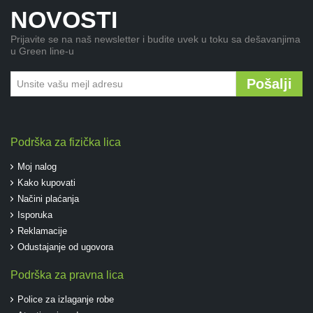
NOVOSTI
Prijavite se na naš newsletter i budite uvek u toku sa dešavanjima
u Green line-u
Pošalji
Podrška za fizička lica
Moj nalog
Kako kupovati
Načini plaćanja
Isporuka
Reklamacije
Odustajanje od ugovora
Podrška za pravna lica
Police za izlaganje robe