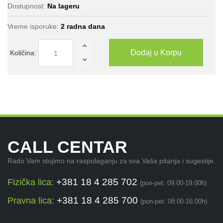
Dostupnost:
Na lageru
Vreme isporuke:
2 radna dana
Dodaj u Korpu
Količina:
CALL CENTAR
Rado Vam stojimo na raspolaganju za sva Vaša pitanja i sugestije.
+381 18 4 285 702
Fizička lica:
(pon-pet: 09:00-19:00h)
+381 18 4 285 700
Pravna lica:
(pon-pet: 08:00-16:00h)