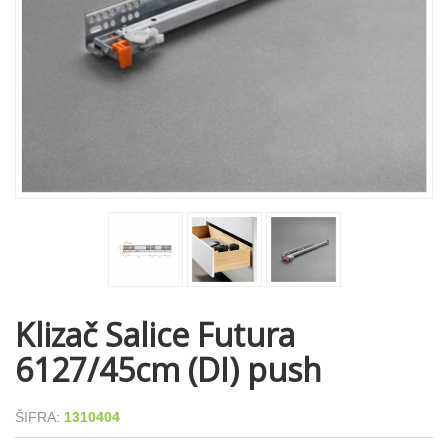
Klizač Salice Futura
6127/45cm (DI) push
ŠIFRA:
1310404