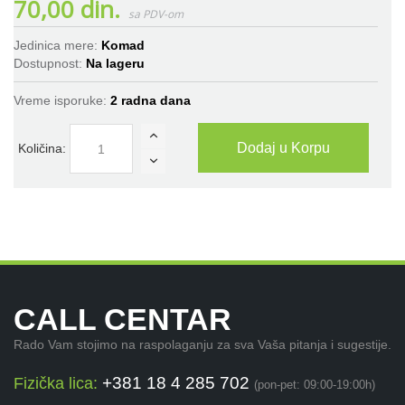
70,00 din.
Jedinica mere:
Komad
Dostupnost:
Na lageru
Vreme isporuke:
2 radna dana
Dodaj u Korpu
Količina:
CALL CENTAR
Rado Vam stojimo na raspolaganju za sva Vaša pitanja i sugestije.
+381 18 4 285 702
Fizička lica:
(pon-pet: 09:00-19:00h)