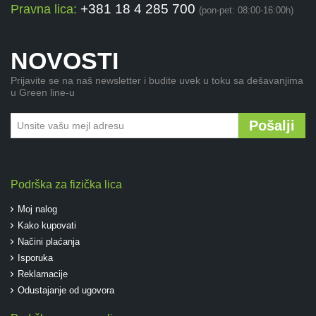
+381 18 4 285 700
Pravna lica:
(pon-pet: 08:00-16:00h)
NOVOSTI
Prijavite se na naš newsletter i budite uvek u toku sa dešavanjima
u Green line-u
Pošalji
Podrška za fizička lica
Moj nalog
Kako kupovati
Načini plaćanja
Isporuka
Reklamacije
Odustajanje od ugovora