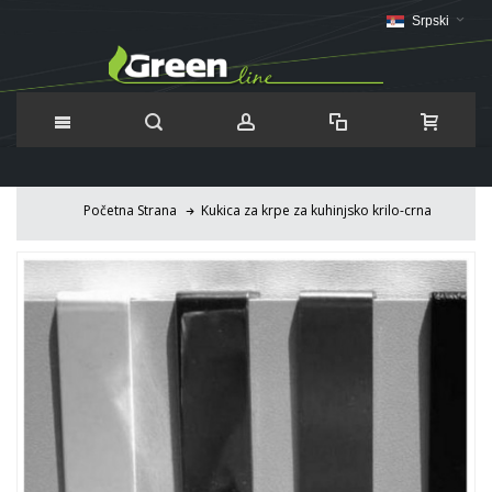
Srpski
Početna Strana
Kukica za krpe za kuhinjsko krilo-crna