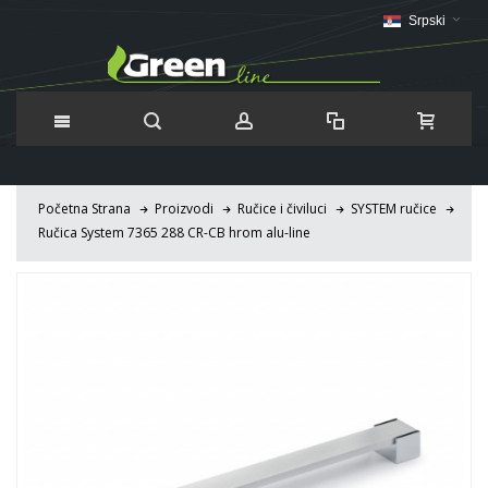
Srpski
Početna Strana
Proizvodi
Ručice i čiviluci
SYSTEM ručice
Ručica System 7365 288 CR-CB hrom alu-line