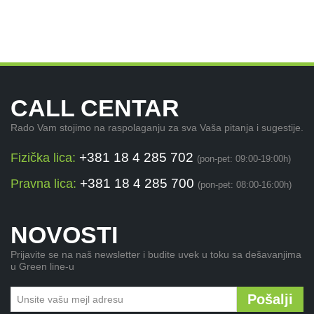
CALL CENTAR
Rado Vam stojimo na raspolaganju za sva Vaša pitanja i sugestije.
+381 18 4 285 702
Fizička lica:
(pon-pet: 09:00-19:00h)
+381 18 4 285 700
Pravna lica:
(pon-pet: 08:00-16:00h)
NOVOSTI
Prijavite se na naš newsletter i budite uvek u toku sa dešavanjima
u Green line-u
Pošalji