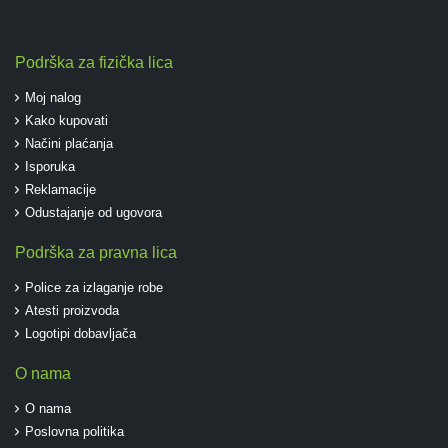
Podrška za fizička lica
Moj nalog
Kako kupovati
Načini plaćanja
Isporuka
Reklamacije
Odustajanje od ugovora
Podrška za pravna lica
Police za izlaganje robe
Atesti proizvoda
Logotipi dobavljača
O nama
O nama
Poslovna politika