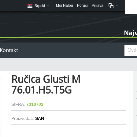
Moj Nalog
Poruči
Prijava
Srpski
Kontakt
Ručica Giusti M
76.01.H5.T5G
ŠIFRA:
7310702
Proizvođač:
SAN