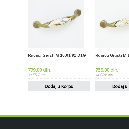
Ručica Giusti M 10.01.81 D1G
Ručica Giusti M 
799,00 din.
735,00 din.
Dodaj u Korpu
Dodaj u