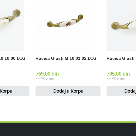
10.10.00 D1G
Ručica Giusti M 10.01.02.D1G
Ručica Giusti
769,00 din.
795,00 din.
 Korpu
Dodaj u Korpu
Dodaj