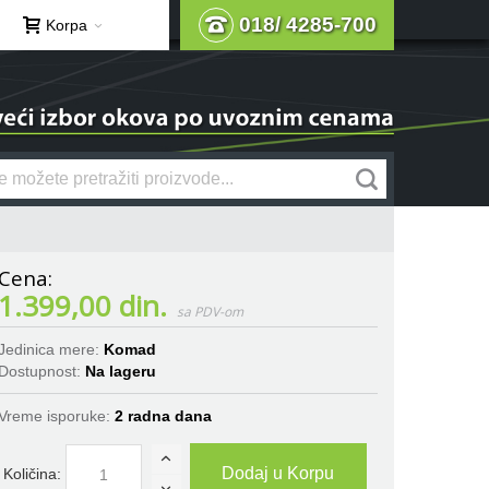
018/ 4285-700
Korpa
1.399,00 din.
Jedinica mere:
Komad
Dostupnost:
Na lageru
Vreme isporuke:
2 radna dana
Dodaj u Korpu
Količina: