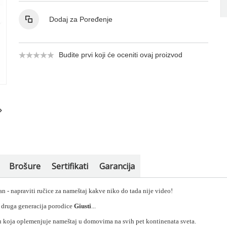
Dodaj za Poređenje
Budite prvi koji će oceniti ovaj proizvod
Brošure
Sertifikati
Garancija
an - napraviti ručice za nameštaj kakve niko do tada nije video!
i druga generacija porodice
Giusti
...
iju koja oplemenjuje nameštaj u domovima na svih pet kontinenata sveta.