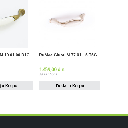
 M 10.01.00 D1G
Ručica Giusti M 77.01.H5.T5G
1.459,00 din.
 u Korpu
Dodaj u Korpu