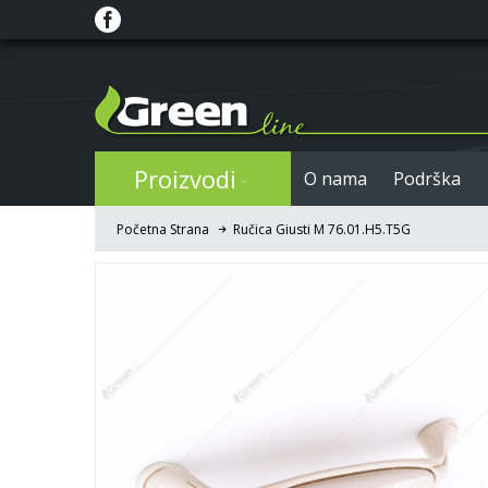
Proizvodi
O nama
Podrška
Početna Strana
Ručica Giusti M 76.01.H5.T5G