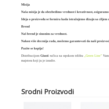
Misija
Naša misija je da obezbedimo vrednost i kreativnost, osiguramo
Ideja o proizvodu se
formira kada istražujemo dizajn sa ciljem 
Brend
Naš brend je sinonim za vrednost.
Nakon više decenija rada, možemo garantovati da naši proizvod
Pazite se kopija!
Distribucijom
Giusti
ručica na srpskom tržištu
„
Green Line
”
Vam n
majstora koji ju je izradio.
Srodni Proizvodi