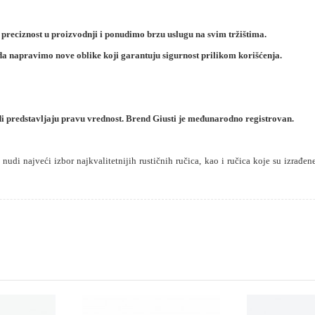
 preciznost u proizvodnji i ponudimo brzu uslugu na svim tržištima.
da napravimo nove oblike koji garantuju sigurnost prilikom korišćenja.
i predstavljaju pravu vrednost. Brend Giusti je međunarodno registrovan.
udi najveći izbor najkvalitetnijih rustičnih ručica, kao i ručica koje su izrađe