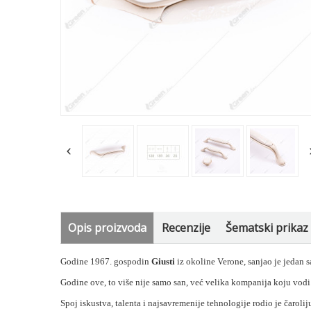
Opis proizvoda
Recenzije
Šematski prikaz
Godine 1967. gospodin
Giusti
iz okoline Verone, sanjao je jedan s
Godine ove, to više nije samo san, već velika kompanija koju vod
Spoj iskustva, talenta i najsavremenije tehnologije rodio je čarol