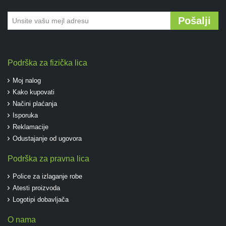
Pošalji
Podrška za fizička lica
Moj nalog
Kako kupovati
Načini plaćanja
Isporuka
Reklamacije
Odustajanje od ugovora
Podrška za pravna lica
Police za izlaganje robe
Atesti proizvoda
Logotipi dobavljača
O nama