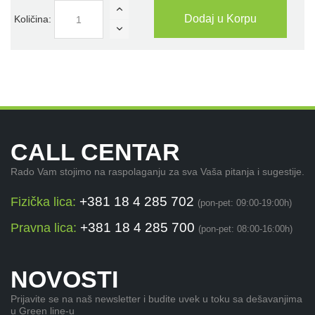
Dodaj u Korpu
Količina:
CALL CENTAR
Rado Vam stojimo na raspolaganju za sva Vaša pitanja i sugestije.
+381 18 4 285 702
Fizička lica:
(pon-pet: 09:00-19:00h)
+381 18 4 285 700
Pravna lica:
(pon-pet: 08:00-16:00h)
NOVOSTI
Prijavite se na naš newsletter i budite uvek u toku sa dešavanjima
u Green line-u