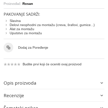
Proizvođač:
Rosan
PAKOVANJE SADRŽI:
Slavina
Delovi neophodni za montažu (creva, šrafovi, gumice...)
Alat za montažu
Uputstvo za montažu
Dodaj za Poređenje
Budite prvi koji će oceniti ovaj proizvod
Opis proizvoda
Recenzije