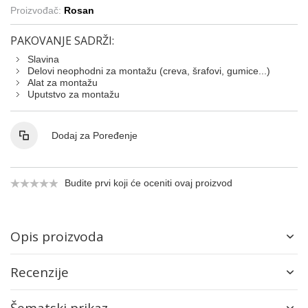
Proizvođač:
Rosan
PAKOVANJE SADRŽI:
Slavina
Delovi neophodni za montažu (creva, šrafovi, gumice...)
Alat za montažu
Uputstvo za montažu
Dodaj za Poređenje
Budite prvi koji će oceniti ovaj proizvod
Opis proizvoda
Recenzije