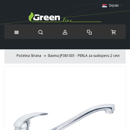
Srpski
Početna Strana
Slavina JP381001 - PERLA za sudoperu 2 cevi