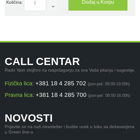
Dodaj u Korpu
Količina:
CALL CENTAR
Rado Vam stojimo na raspolaganju za sva Vaša pitanja i sugestije.
+381 18 4 285 702
Fizička lica:
(pon-pet: 09:00-19:00h)
+381 18 4 285 700
Pravna lica:
(pon-pet: 08:00-16:00h)
NOVOSTI
Prijavite se na naš newsletter i budite uvek u toku sa dešavanjima
u Green line-u