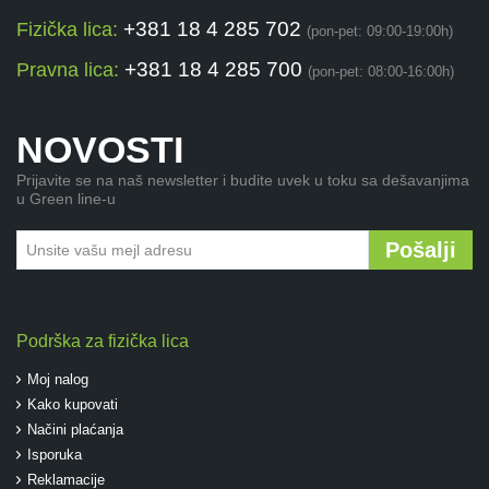
+381 18 4 285 702
Fizička lica:
(pon-pet: 09:00-19:00h)
+381 18 4 285 700
Pravna lica:
(pon-pet: 08:00-16:00h)
NOVOSTI
Prijavite se na naš newsletter i budite uvek u toku sa dešavanjima
u Green line-u
Pošalji
Podrška za fizička lica
Moj nalog
Kako kupovati
Načini plaćanja
Isporuka
Reklamacije