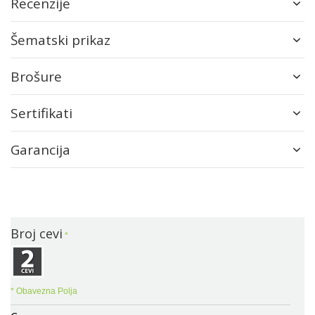
Recenzije
Šematski prikaz
Brošure
Sertifikati
Garancija
Broj cevi
* Obavezna Polja