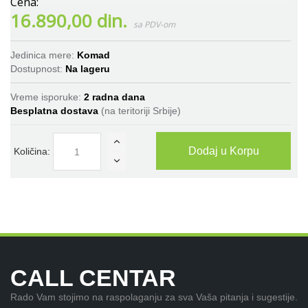
16.890,00 din.
Jedinica mere:
Komad
Dostupnost:
Na lageru
Vreme isporuke:
2 radna dana
Besplatna dostava
(na teritoriji Srbije)
Dodaj u Korpu
Količina:
CALL CENTAR
Rado Vam stojimo na raspolaganju za sva Vaša pitanja i sugestije.