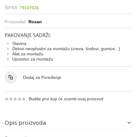
ŠIFRA:
7910702k
Proizvođač:
Rosan
PAKOVANJE SADRŽI:
Slavina
Delovi neophodni za montažu (creva, šrafovi, gumice...)
Alat za montažu
Uputstvo za montažu
Dodaj za Poređenje
Budite prvi koji će oceniti ovaj proizvod
Opis proizvoda